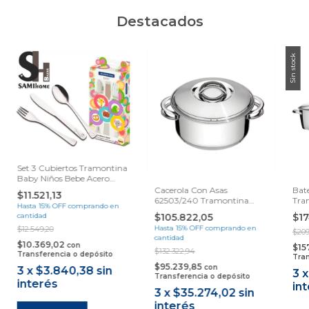
Destacados
Sin stock
Set 3 Cubiertos Tramontina
Baby Niños Bebe Acero
Samihome
Cacerola Con Asas
Bate
$11.521,13
62503/240 Tramontina
Tram
Hasta 15% OFF
comprando en
Solar 24cm 4.7 Litros Acero
Sam
$105.822,05
$1
cantidad
Inoxidable 18/10 Triple Fondo
Hasta 15% OFF
comprando en
$12.549,20
Samihome
$209
cantidad
$10.369,02
con
$15
$132.322,94
Transferencia o depósito
Tran
$95.239,85
con
3
x
$3.840,38
sin
3
Transferencia o depósito
interés
in
3
x
$35.274,02
sin
interés