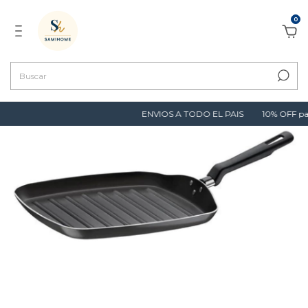
0
ENVIOS A TODO EL PAIS
10% OFF pagando co