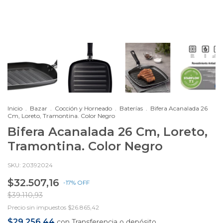
Inicio
.
Bazar
.
Cocción y Horneado
.
Baterías
.
Bifera Acanalada 26
Cm, Loreto, Tramontina. Color Negro
Bifera Acanalada 26 Cm, Loreto,
Tramontina. Color Negro
SKU:
20392024
$32.507,16
-
17
%
OFF
$39.110,93
Precio sin impuestos
$26.865,42
$29.256,44
con
Transferencia o depósito