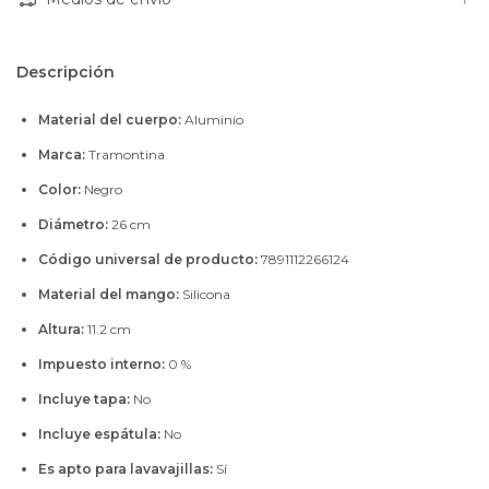
Descripción
Material del cuerpo:
Aluminio
Marca:
Tramontina
Color:
Negro
Diámetro:
26 cm
Código universal de producto:
7891112266124
Material del mango:
Silicona
Altura:
11.2 cm
Impuesto interno:
0 %
Incluye tapa:
No
Incluye espátula:
No
Es apto para lavavajillas:
Sí