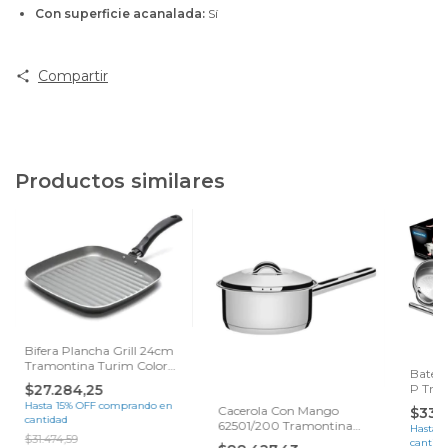
Con superficie acanalada:
Sí
Compartir
Productos similares
Bifera Plancha Grill 24cm
Tramontina Turim Color
Bateri
Negro
$27.284,25
P Tram
Sami
Hasta 15% OFF
comprando en
Cacerola Con Mango
$337
cantidad
62501/200 Tramontina
Hasta 
$31.474,59
Solar 20cm 2.9 Litros
cantida