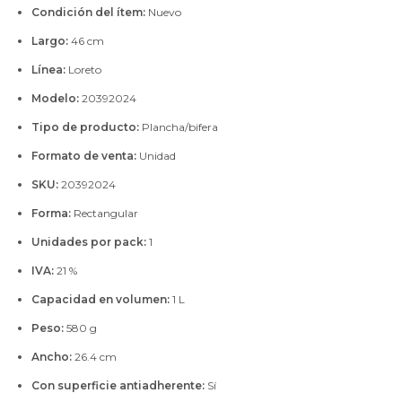
Condición del ítem:
Nuevo
Largo:
46 cm
Línea:
Loreto
Modelo:
20392024
Tipo de producto:
Plancha/bifera
Formato de venta:
Unidad
SKU:
20392024
Forma:
Rectangular
Unidades por pack:
1
IVA:
21 %
Capacidad en volumen:
1 L
Peso:
580 g
Ancho:
26.4 cm
Con superficie antiadherente:
Sí