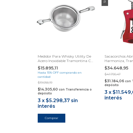
Medidor Para Whisky Utility De
Sacacorchos Abri
Acero Inoxidable Tramontina C
Harmoniza, Tra
Color Plateado
Rojo
$15.895,11
$34.648,95
Hasta 15% OFF
comprando en
$41.790,47
cantidad
$31.184,06
con
$19.056,19
depósito
$14.305,60
con
Transferencia o
3
x
$11.549
depósito
interés
3
x
$5.298,37
sin
interés