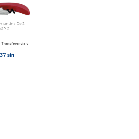
amontina De 2
52170
n
Transferencia o
,37
sin