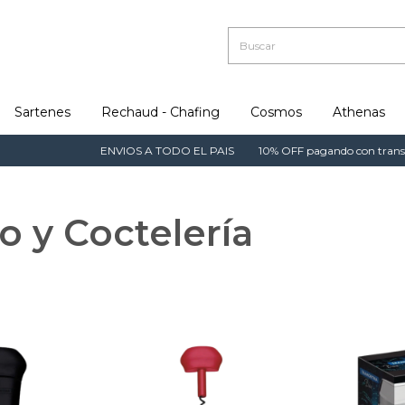
Sartenes
Rechaud - Chafing
Cosmos
Athenas
ENVIOS A TODO EL PAIS
10% OFF pagando con transferencia - 15
o y Coctelería