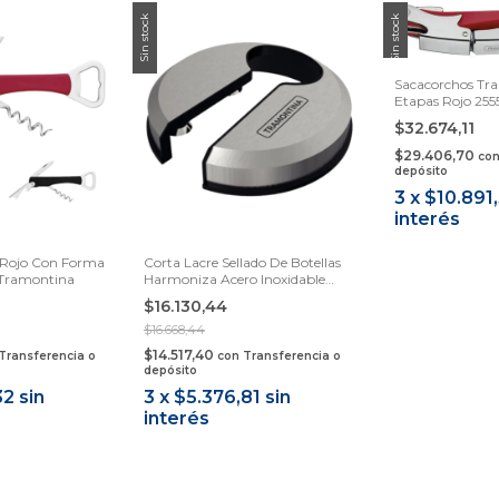
Sin stock
Sin stock
Sacacorchos Tr
Etapas Rojo 255
$32.674,11
$29.406,70
co
depósito
3
x
$10.891
interés
 Rojo Con Forma
Corta Lacre Sellado De Botellas
 Tramontina
Harmoniza Acero Inoxidable
Tramontina
$16.130,44
$16.668,44
$14.517,40
Transferencia o
con
Transferencia o
depósito
32
sin
3
x
$5.376,81
sin
interés