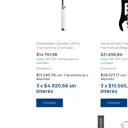
Destapador Abridor Utilita
Sacacorchos Tr
Tramontina Cromado
Harmonize Negr
Samihome
De Sellos
$14.761,98
$31.696,86
Hasta 15% OFF
comprando en
Hasta 15% OFF
com
cantidad
cantidad
$19.880,04
$32.454,91
$13.285,78
$28.527,17
con
Transferencia o
con
depósito
depósito
3
x
$4.920,66
sin
3
x
$10.565
interés
interés
Sin stock