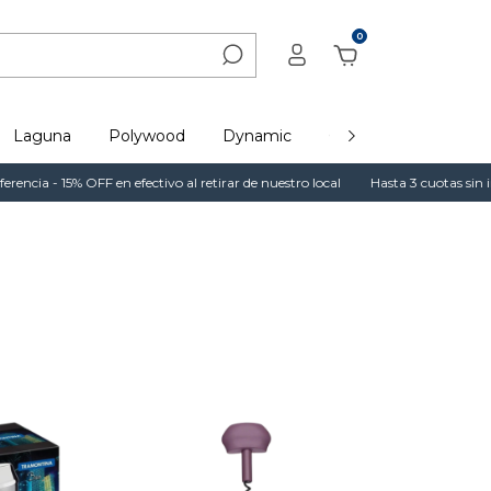
0
Laguna
Polywood
Dynamic
Café, Té y Mate
% OFF en efectivo al retirar de nuestro local
Hasta 3 cuotas sin interés