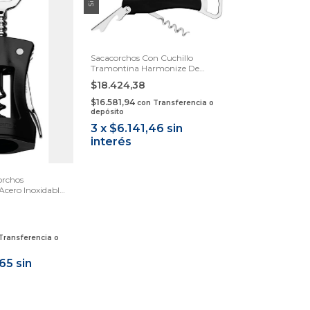
Sacacorchos Con Cuchillo
Tramontina Harmonize De
Acero Inoxidable Negro
$18.424,38
$16.581,94
con
Transferencia o
depósito
3
x
$6.141,46
sin
interés
orchos
cero Inoxidable
Transferencia o
,65
sin