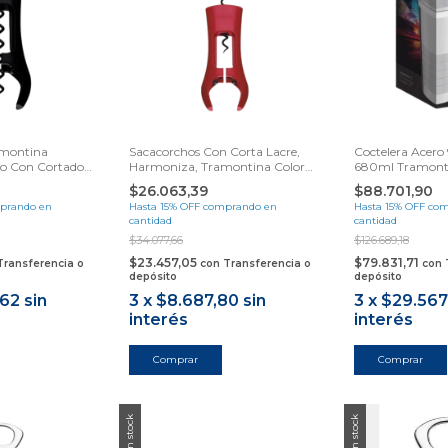
amontina
Sacacorchos Con Corta Lacre,
Coctelera Acero
o Con Cortador
Harmoniza, Tramontina Color
680ml Tramont
Rojo
Samihome
$26.063,39
$88.701,90
prando en
Hasta 15% OFF
comprando en
Hasta 15% OFF
com
cantidad
cantidad
$34.077,66
$126.689,18
$23.457,05
$79.831,71
Transferencia o
con
Transferencia o
con
depósito
depósito
,62
sin
3
x
$8.687,80
sin
3
x
$29.567
interés
interés
Sin stock
Sin stock