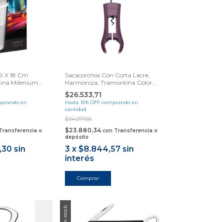
 9 X 18 Cm
Sacacorchos Con Corta Lacre,
ina Milenium
Harmoniza, Tramontina Color
Uva
$26.533,71
prando en
Hasta 15% OFF
comprando en
cantidad
$34.077,66
$23.880,34
Transferencia o
con
Transferencia o
depósito
,30
sin
3
x
$8.844,57
sin
interés
Sin stock