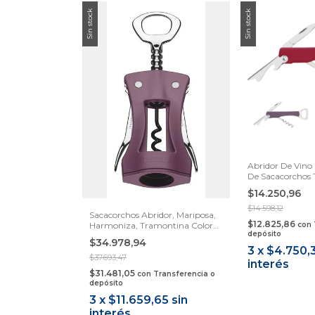
Sin stock
Sin stock
Abridor De Vino
De Sacacorchos
$14.250,96
$14.598,12
Sacacorchos Abridor, Mariposa,
$12.825,86
Harmoniza, Tramontina Color
con
depósito
Uva
$34.978,94
3
x
$4.750,
$37.693,47
interés
$31.481,05
con
Transferencia o
depósito
3
x
$11.659,65
sin
interés