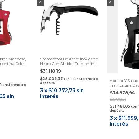
dor, Mariposa,
Sacacorchos De Acero Inoxidable
montina Color
Negro Con Abridor Tramontina
Harmonize
$31.118,19
$28.006,37
con
Transferencia o
Abridor Y Sacac
depósito
Transferencia o
Tramontina De A
3
x
$10.372,73
sin
Negro
$34.978,94
,65
sin
interés
$35.898,53
$31.481,05
con
depósito
3
x
$11.659
interés