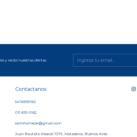
te y recibí nuestras ofertas.
Contactanos
541161519162
011 6151-9162
samihomeok@gmail.com
Juan Bautista Alberdi 7379, Mataderos, Buenos Aires