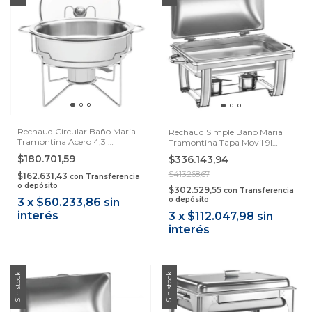
Rechaud Circular Baño Maria
Rechaud Simple Baño Maria
Tramontina Acero 4,3l
Tramontina Tapa Movil 9l
Samihome
Samihome
$180.701,59
$336.143,94
$413.268,67
$162.631,43
con
Transferencia
o depósito
$302.529,55
con
Transferencia
o depósito
3
x
$60.233,86
sin
interés
3
x
$112.047,98
sin
interés
Sin stock
Sin stock