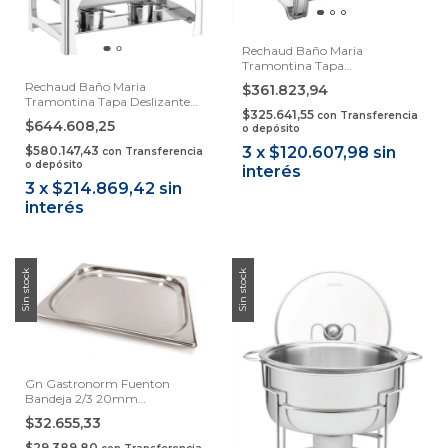
Rechaud Baño Maria
Tramontina Tapa
Desmontable Samihome
Rechaud Baño Maria
$361.823,94
Tramontina Tapa Deslizante
$325.641,55
con
Transferencia
9lt Samihome
$644.608,25
o depósito
3
x
$120.607,98
sin
$580.147,43
con
Transferencia
o depósito
interés
3
x
$214.869,42
sin
interés
Sin stock
Sin stock
Gn Gastronorm Fuenton
Bandeja 2/3 20mm
Tramontina
$32.655,33
$29.389,80