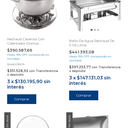
Rechaud Cacerola Con
Baño De Agua Rechaud De
Calentador Domus
9,06 Litros
Tramontina
$390.587,69
$441.393,08
Hasta 15% OFF
comprando en
Hasta 15% OFF
comprando en
cantidad
cantidad
$460.238,76
$397.253,77
con
Transferencia
$351.528,92
con
Transferencia
o depósito
o depósito
3
x
$147.131,03
sin
3
x
$130.195,90
sin
interés
interés
Sin stock
Sin stock