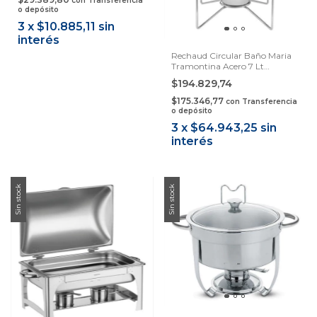
con
Transferencia
o depósito
3
x
$10.885,11
sin
interés
Rechaud Circular Baño Maria
Tramontina Acero 7 Lt
Samihome
$194.829,74
$175.346,77
con
Transferencia
o depósito
3
x
$64.943,25
sin
interés
Sin stock
Sin stock