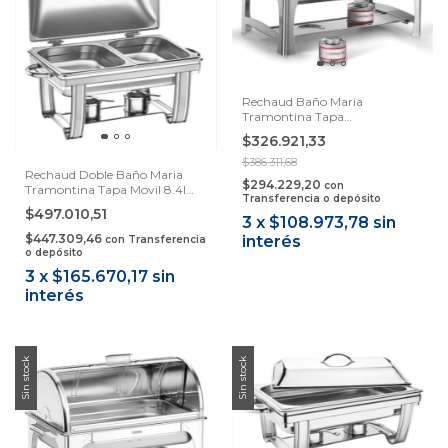
Rechaud Baño Maria
Tramontina Tapa
Desmontable 8.5l Samihome
$326.921,33
$386.311,68
Rechaud Doble Baño Maria
$294.229,20
con
Tramontina Tapa Movil 8.4l
Transferencia o depósito
Samihome
$497.010,51
3
x
$108.973,78
sin
$447.309,46
interés
con
Transferencia
o depósito
3
x
$165.670,17
sin
interés
Sin stock
Sin stock