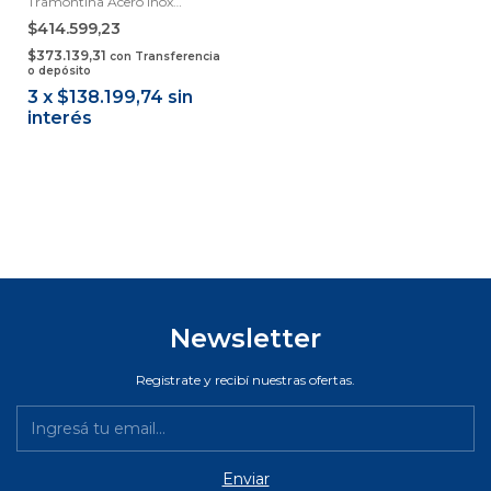
Tramontina Acero Inox
Samihome
$414.599,23
$373.139,31
con
Transferencia
o depósito
3
x
$138.199,74
sin
interés
Newsletter
Registrate y recibí nuestras ofertas.