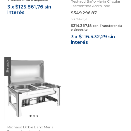
Rechaud Baño Maria Circular
Tramontina Acero Inox
3
x
$125.861,76
sin
Samihome
interés
$349.296,87
$387.422,76
$314.367,18
con
Transferencia
o depósito
3
x
$116.432,29
sin
interés
Sin stock
Rechaud Doble Baño Maria