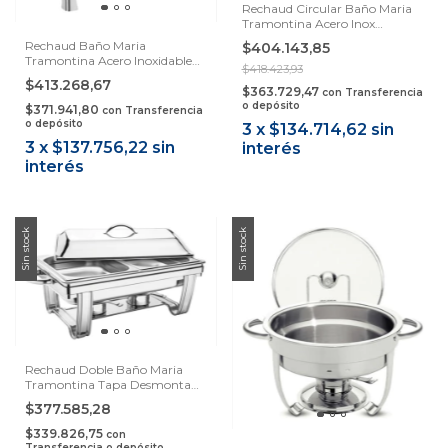
Rechaud Circular Baño Maria
Tramontina Acero Inox
Samihome
Rechaud Baño Maria
$404.143,85
Tramontina Acero Inoxidable
$418.423,93
Samihome
$413.268,67
$363.729,47
con
Transferencia
o depósito
$371.941,80
con
Transferencia
o depósito
3
x
$134.714,62
sin
3
x
$137.756,22
sin
interés
interés
Sin stock
Sin stock
Rechaud Doble Baño Maria
Tramontina Tapa Desmontabl
Samihome
$377.585,28
$339.826,75
con
Transferencia o depósito