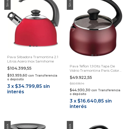
Sin stock
Sin stock
Pava Silbadora Tramontina 2.1
Litros Acero Inox Samihome
Pava Teflon 1,90lts Tapa De
$104.399,55
Vidrio Tramontina Paris Color
Bordó
$93.959,60
con
Transferencia
$49.922,55
o depósito
$60.518,14
3
x
$34.799,85
sin
$44.930,30
con
Transferencia
interés
o depósito
3
x
$16.640,85
sin
interés