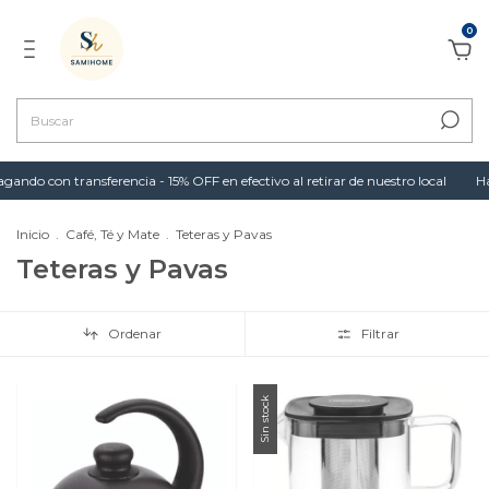
0
do con transferencia - 15% OFF en efectivo al retirar de nuestro local
Hast
Inicio
.
Café, Té y Mate
.
Teteras y Pavas
Teteras y Pavas
Ordenar
Filtrar
Sin stock