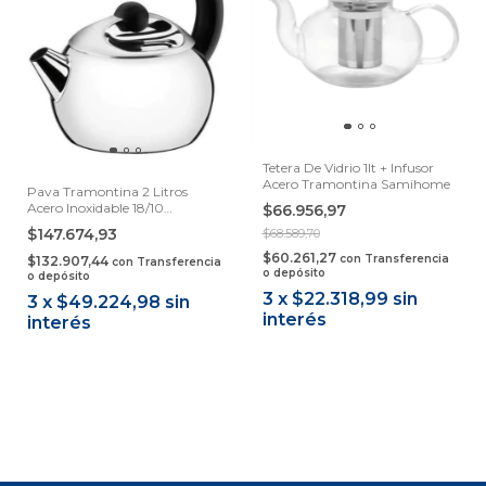
Tetera De Vidrio 1lt + Infusor
Acero Tramontina Samihome
Pava Tramontina 2 Litros
Acero Inoxidable 18/10
$66.956,97
Samihome
$147.674,93
$68.589,70
$60.261,27
con
Transferencia
$132.907,44
con
Transferencia
o depósito
o depósito
3
x
$22.318,99
sin
3
x
$49.224,98
sin
interés
interés