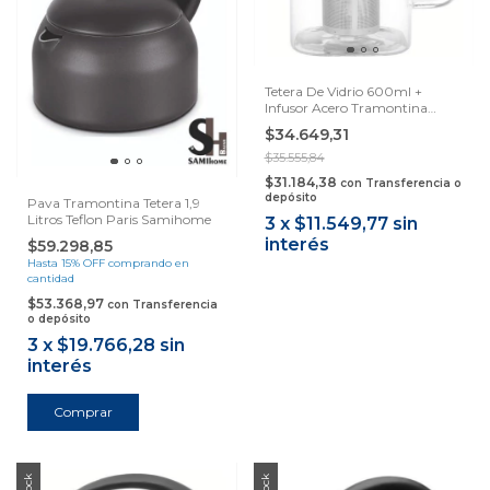
Tetera De Vidrio 600ml +
Infusor Acero Tramontina
Samihome
$34.649,31
$35.555,84
$31.184,38
con
Transferencia o
depósito
Pava Tramontina Tetera 1,9
Litros Teflon Paris Samihome
3
x
$11.549,77
sin
interés
$59.298,85
Hasta 15% OFF
comprando en
cantidad
$53.368,97
con
Transferencia
o depósito
3
x
$19.766,28
sin
interés