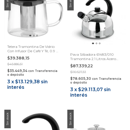
Sin stock
Sin stock
Tetera Tramontina De Vidrio
Con Infusor De Café Y Té, 0.9 L,
Pava Silbadora 61483/010
Color Transparente
$39.388,15
Tramontina 2.1 Litros Acero
Inoxidable 18/10 Samihome
$45.886,51
$87.339,22
$35.449,34
con
Transferencia
$110.527,33
o depósito
$78.605,30
con
Transferencia
3
x
$13.129,38
sin
o depósito
interés
3
x
$29.113,07
sin
interés
Sin stock
Sin stock