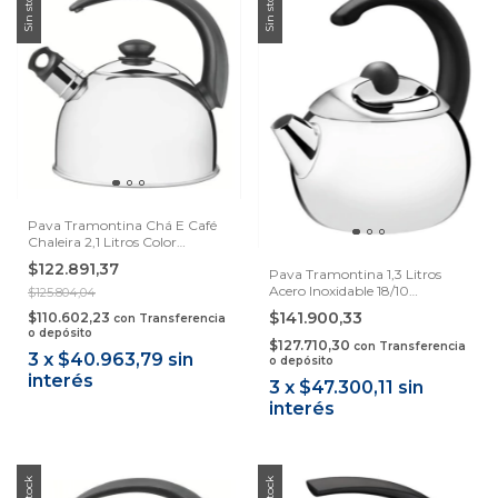
Sin stock
Sin stock
Pava Tramontina Chá E Café
Chaleira 2,1 Litros Color
Plateado/negro - 2.1l
$122.891,37
Pava Tramontina 1,3 Litros
Acero Inoxidable 18/10
$125.804,04
Samihome
$141.900,33
$110.602,23
con
Transferencia
o depósito
$127.710,30
con
Transferencia
3
x
$40.963,79
sin
o depósito
interés
3
x
$47.300,11
sin
interés