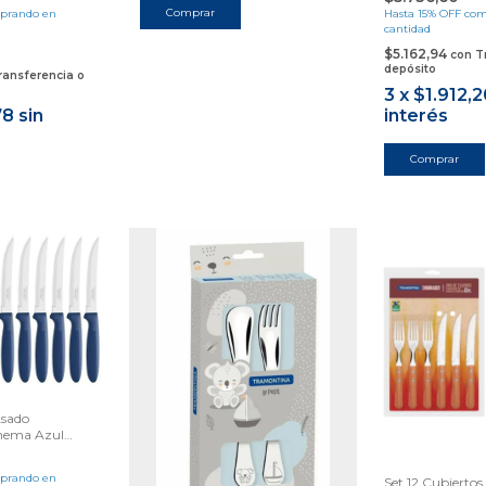
prando en
Hasta 15% OFF
com
cantidad
$5.162,94
con
T
depósito
ransferencia o
3
x
$1.912,2
78
sin
interés
Asado
nema Azul
prando en
Set 12 Cubiertos