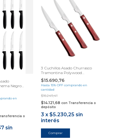
3 Cuchillos Asado Churrasco
Tramontina Polywood
Samihome
$15.690,76
Asado
Hasta 15% OFF
comprando en
anema Negro
cantidad
$16.249,41
prando en
$14.121,68
con
Transferencia o
depósito
3
x
$5.230,25
sin
ransferencia o
interés
37
sin