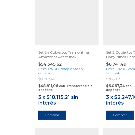
Set 24 Cubiertos Tramontina
Set 2 Cubiertos
Amazonas Acero Inox
Baby Niños Bebe
Samihome
Samihome
$54.345,62
$6.741,49
Hasta 15% OFF
comprando en
Hasta 15% OFF
com
cantidad
cantidad
$66.302,46
$7.862,62
$48.911,06
$6.067,34
con
Transferencia o
con
T
depósito
depósito
3
x
$18.115,21
sin
3
x
$2.247,1
interés
interés