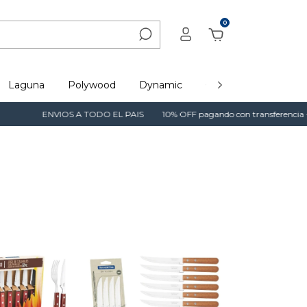
0
Laguna
Polywood
Dynamic
Café, Té y Mate
NVIOS A TODO EL PAIS
10% OFF pagando con transferencia - 15% OFF en ef