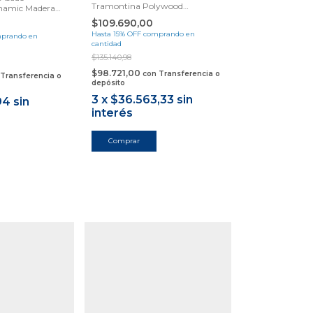
Tramontina Polywood
namic Madera
Samihome
$109.690,00
Hasta 15% OFF
comprando en
prando en
cantidad
$135.140,98
$98.721,00
con
Transferencia o
Transferencia o
depósito
3
x
$36.563,33
sin
94
sin
interés