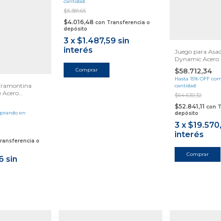
cantidad
$5.381,65
$4.016,48
con
Transferencia o
depósito
3
x
$1.487,59
sin
interés
Juego para As
Dynamic Acero 
Tramontina
$58.712,34
Hasta 15% OFF
com
 Tramontina
cantidad
 Acero
$64.630,32
$52.841,11
con
T
prando en
depósito
3
x
$19.570
interés
ransferencia o
6
sin