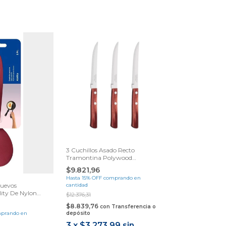
3 Cuchillos Asado Recto
Tramontina Polywood
Samihome
$9.821,96
Hasta 15% OFF
comprando en
Huevos
cantidad
ity De Nylon
$12.376,31
$8.839,76
con
Transferencia o
prando en
depósito
3
x
$3.273,99
sin