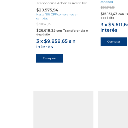
cantidad
Tramontina Athenas Acero Inox
Samihome
$20.218,16
$29.575,94
$15.151,43
con
T
Hasta 15% OFF
comprando en
depósito
cantidad
$30.841,15
3
x
$5.611,6
interés
$26.618,35
con
Transferencia o
depósito
3
x
$9.858,65
sin
interés