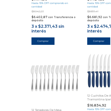
Hasta 15% OFF
comprando en
Hasta 15% OFF
com
cantidad
cantidad
$8.042,23
$8.891,41
$6.402,87
$6.681,92
con
Transferencia o
con
T
depósito
depósito
3
x
$2.371,43
sin
3
x
$2.474,
interés
interés
12 Cuchillos De 
Tramontina Ipa
Samihome
$16.834,92
Hasta 15% OFF
com
12 Tenedores De Mesa