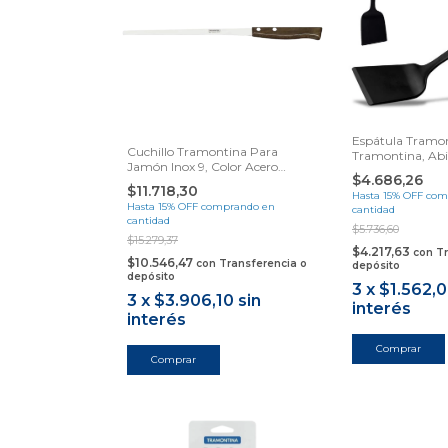
Espátula Tramo
Cuchillo Tramontina Para
Tramontina, Abi
Jamón Inox 9, Color Acero
Resistente, Para
$4.686,26
Inoxidable
$11.718,30
Hasta 15% OFF
com
Hasta 15% OFF
comprando en
cantidad
cantidad
$5.736,60
$15.279,37
$4.217,63
con
Tr
$10.546,47
con
Transferencia o
depósito
depósito
3
x
$1.562,
3
x
$3.906,10
sin
interés
interés