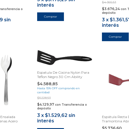
$4.365,53
interés
$3.676,24
ransferencia o
con
T
depósito
59
sin
3
x
$1.361,5
interés
Espatula De Cocina Nylon Para
Teflon Negro 30 Cm Ability
$4.588,85
Hasta 15% OFF
comprando en
cantidad
$5.228,53
$4.129,97
con
Transferencia o
depósito
3
x
$1.529,62
sin
 Ensalada
Espátula Recta 
interés
enas Acero
Tramontina Abil
$5.736,60