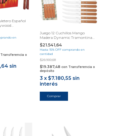
uletero Español
lywood
Juego 12 Cuchillos Mango
Madera Dynamic Tramontina
prando en
Samihome
$21.541,64
Hasta 15% OFF
comprando en
cantidad
Transferencia o
$26.900,68
,64
sin
$19.387,48
con
Transferencia o
depósito
3
x
$7.180,55
sin
interés