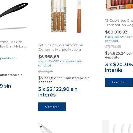
12 Cubiertos Ch
Tramontina Po
Samihome
$60.916,93
Hasta 15% OFF
com
cantidad
ntina, 30 Cm,
Set 3 Cuchillo Tramontina
lity Em, Nylon,
$72.796,59
Dynamic Mango Madera
 Cocina, Negra
$54.825,24
con
$6.368,69
depósito
prando en
Hasta 15% OFF
comprando en
3
x
$20.305
cantidad
interés
$6.956,34
ansferencia o
$5.731,82
con
Transferencia o
depósito
09
sin
3
x
$2.122,90
sin
interés