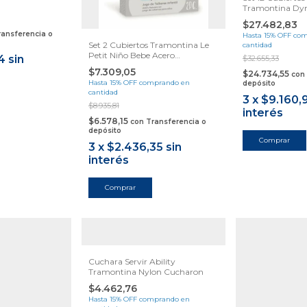
Tramontina Dy
Samihome
$27.482,83
ransferencia o
Hasta 15% OFF
com
Set 2 Cubiertos Tramontina Le
cantidad
Petit Niño Bebe Acero
4
sin
$32.655,33
Samihome
$7.309,05
$24.734,55
con
Hasta 15% OFF
comprando en
depósito
cantidad
3
x
$9.160,
$8.935,81
interés
$6.578,15
con
Transferencia o
depósito
3
x
$2.436,35
sin
interés
Cuchara Servir Ability
Tramontina Nylon Cucharon
$4.462,76
Hasta 15% OFF
comprando en