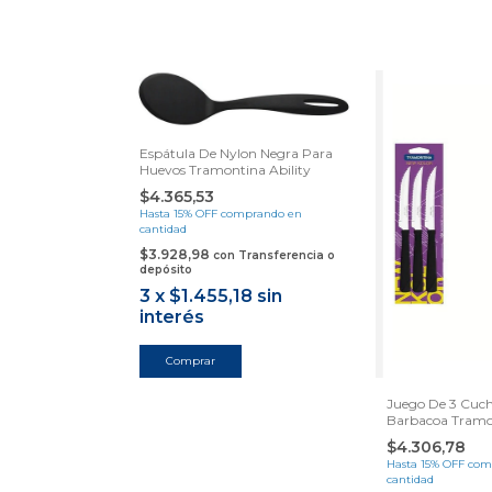
Espátula De Nylon Negra Para
Huevos Tramontina Ability
$4.365,53
Hasta 15% OFF
comprando en
cantidad
$3.928,98
con
Transferencia o
depósito
3
x
$1.455,18
sin
interés
Juego De 3 Cuchi
Barbacoa Tram
Kolor De Acero I
$4.306,78
Negro
Hasta 15% OFF
com
cantidad