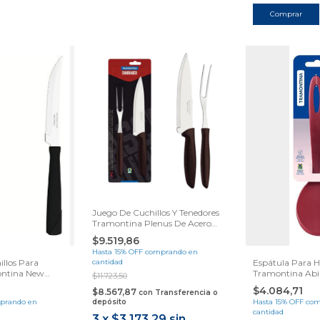
Juego De Cuchillos Y Tenedores
Tramontina Plenus De Acero
Inoxidable Para Trinchar, Color
$9.519,86
Marrón
Hasta 15% OFF
comprando en
llos Para
cantidad
Espátula Para 
ontina New
Tramontina Abil
$11.723,50
noxidable, Color
Roja
$4.084,71
$8.567,87
con
Transferencia o
prando en
depósito
Hasta 15% OFF
com
cantidad
3
x
$3.173,29
sin