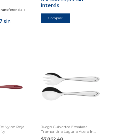
interés
ransferencia o
7
sin
De Nylon Roja
Juego Cubiertos Ensalada
ity
Tramontina Laguna Acero In
Samihome
$7.862,48