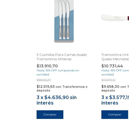
3 Cuchillos Para Carnes Asado
Tramontina Unt
Tramontina Athenas
Queso Mermela
$13.910,70
$10.731,44
Hasta 15% OFF
comprando en
Hasta 15% OFF
com
cantidad
cantidad
$18.616,29
$13.670,12
$12.519,63
$9.658,30
con
Transferencia o
con
T
depósito
depósito
3
x
$4.636,90
sin
3
x
$3.577,1
interés
interés