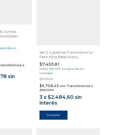
ado Jumbo
Inoxidable
prando en
Set 2 Cubiertos Tramontina Le
Petit Niña Bebe Acero
Samihome
$7.453,81
ransferencia o
Hasta 15% OFF
comprando en
cantidad
,78
sin
$8.935,81
$6.708,43
con
Transferencia o
depósito
3
x
$2.484,60
sin
interés