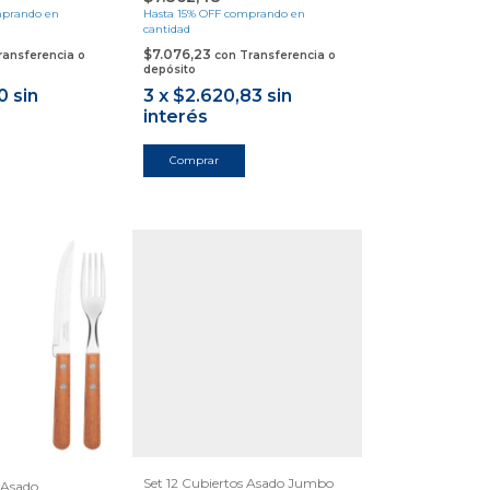
prando en
Hasta 15% OFF
comprando en
cantidad
$7.076,23
ransferencia o
con
Transferencia o
depósito
0
sin
3
x
$2.620,83
sin
interés
Set 12 Cubiertos Asado Jumbo
 Asado