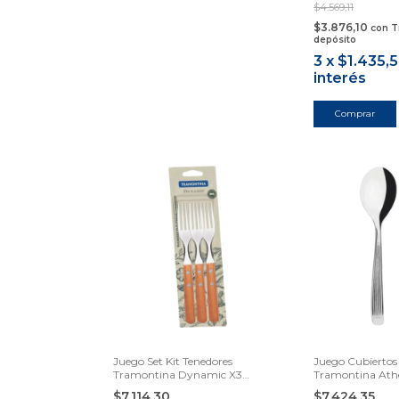
$4.569,11
$3.876,10
con
T
depósito
3
x
$1.435,
interés
Juego Set Kit Tenedores
Juego Cubiertos
Tramontina Dynamic X3
Tramontina Ath
Inoxidable
$7.114,30
$7.424,35